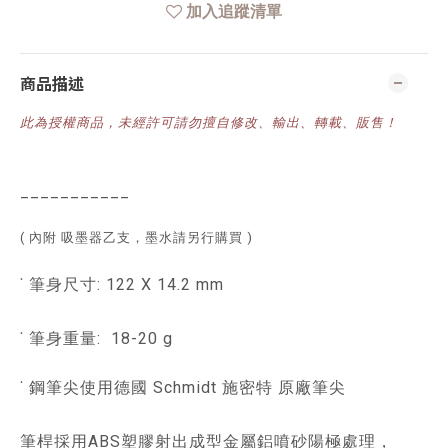
加入追蹤清單
商品描述
此為授權商品，未經許可請勿擅自修改、輸出、轉載、販售！
___________
(
內附 吸墨器乙支，墨水請另行購買
)
˙ 筆身尺寸: 122 X 14.2 mm
˙ 筆身重量: 18-20 g
˙ 鋼筆尖使用德國 Schmidt 施密特 原廠筆尖
筆桿採用ABS塑膠射出成型金屬鋁噴砂陽極處理，