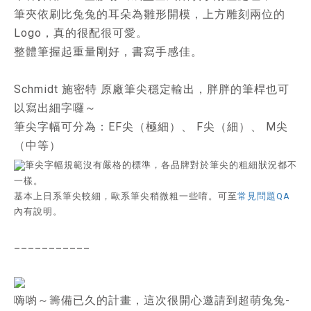
筆夾依刷比兔兔的耳朵為雛形開模，上方雕刻兩位的
Logo，真的很配很可愛。
整體筆握起重量剛好，書寫手感佳。
Schmidt 施密特 原廠筆尖穩定輸出，胖胖的筆桿也可
以寫出細字囉～
筆尖字幅可分為：EF尖（極細）、 F尖（細）、 M尖
（中等）
筆尖字幅規範沒有嚴格的標準，各品牌對於筆尖的粗細狀況都不
一樣。
基本上日系筆尖較細，歐系筆尖稍微粗一些唷。可至
常見問題QA
內有說明。
___________
嗨喲～籌備已久的計畫，這次很開心邀請到超萌兔兔-