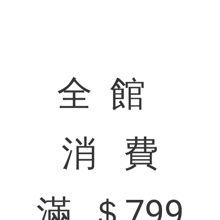
全 館
消
費
滿
＄799