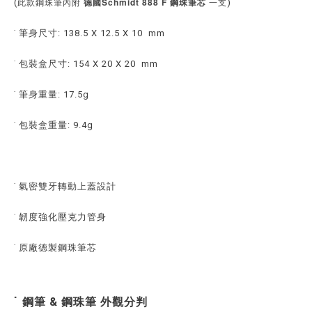
德國Schmidt 888 F 鋼珠筆芯
(
)
此款鋼珠筆內附
一支
˙ 筆身尺寸: 138.5 X 12.5 X 10 mm
˙ 包裝盒尺寸: 154 X 20 X 20 mm
˙ 筆身重量: 17.5g
˙ 包裝盒重量: 9.4g
˙ 氣密雙牙轉動上蓋設計
˙ 韌度強化壓克力管身
˙ 原廠德製鋼珠筆芯
˙
鋼筆 & 鋼珠筆 外觀分判