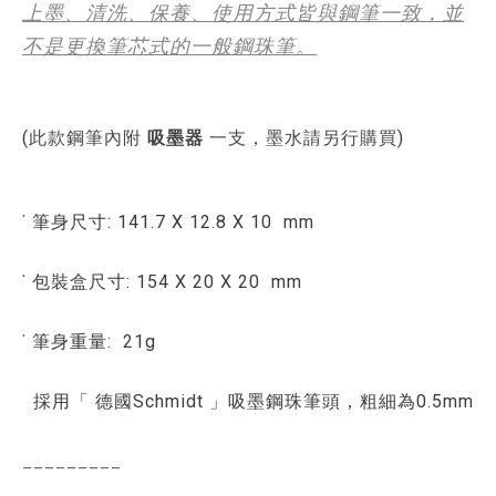
上墨、清洗、保養、使用方式皆與鋼筆一致，並
不是更換筆芯式的一般鋼珠筆。
(
此款鋼筆內附
吸墨器
一支，墨水請另行購買
)
˙ 筆身尺寸: 141.7 X 12.8 X 10 mm
˙ 包裝盒尺寸: 154 X 20 X 20 mm
˙ 筆身重量: 21g
採用「 德國Schmidt 」吸墨鋼珠筆頭，粗細為0.5mm
_________