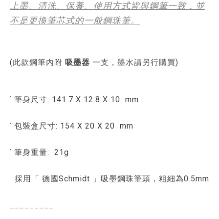
上墨、清洗、保養、使用方式皆與鋼筆一致，並
不是更換筆芯式的一般鋼珠筆。
(
此款鋼筆內附
吸墨器
一支，墨水請另行購買
)
˙ 筆身尺寸: 141.7 X 12.8 X 10 mm
˙ 包裝盒尺寸: 154 X 20 X 20 mm
˙ 筆身重量: 21g
採用「 德國Schmidt 」吸墨鋼珠筆頭，粗細為0.5mm
_________