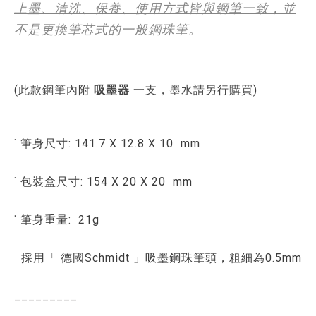
上墨、清洗、保養、使用方式皆與鋼筆一致，並
不是更換筆芯式的一般鋼珠筆。
(
此款鋼筆內附
吸墨器
一支，墨水請另行購買
)
˙ 筆身尺寸: 141.7 X 12.8 X 10 mm
˙ 包裝盒尺寸: 154 X 20 X 20 mm
˙ 筆身重量: 21g
採用「 德國Schmidt 」吸墨鋼珠筆頭，粗細為0.5mm
_________