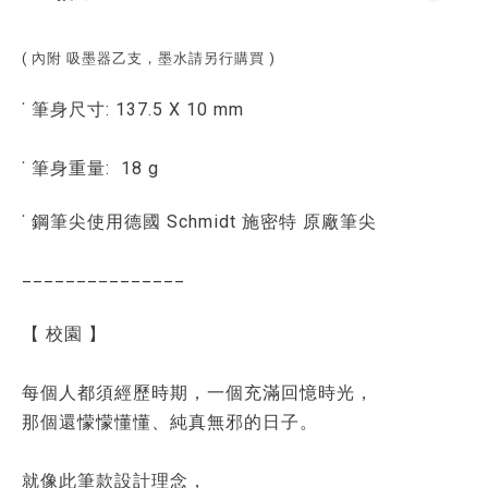
(
內附 吸墨器乙支，墨水請另行購買
)
˙ 筆身尺寸: 137.5 X 10 mm
˙ 筆身重量: 18 g
˙ 鋼筆尖使用德國 Schmidt 施密特 原廠筆尖
_______________
【 校園 】
每個人都須經歷時期，一個充滿回憶時光，
那個還懞懞懂懂、純真無邪的日子。
就像此筆款設計理念，