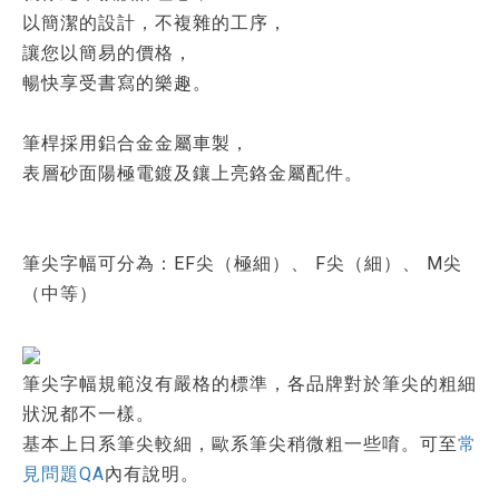
以簡潔的設計，不複雜的工序，
讓您以簡易的價格，
暢快享受書寫的樂趣。
筆桿採用鋁合金金屬車製，
表層砂面陽極電鍍及鑲上亮鉻金屬配件。
筆尖字幅可分為：EF尖（極細）、 F尖（細）、 M尖
（中等）
筆尖字幅規範沒有嚴格的標準，各品牌對於筆尖的粗細
狀況都不一樣。
基本上日系筆尖較細，歐系筆尖稍微粗一些唷。可至
常
見問題QA
內有說明。