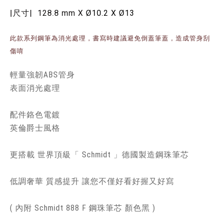
|尺寸| 128.8 mm X
Ø10.2 X
Ø13
此款系列鋼筆為消光處理，書寫時建議避免倒蓋筆蓋，造成管身刮
傷唷
輕量強韌ABS管身
表面消光處理
配件鉻色電鍍
英倫爵士風格
更搭載 世界頂級「 Schmidt 」德國製造鋼珠筆芯
低調奢華 質感提升 讓您不僅好看好握又好寫
( 內附 Schmidt 888 F 鋼珠筆芯 顏色黑 )