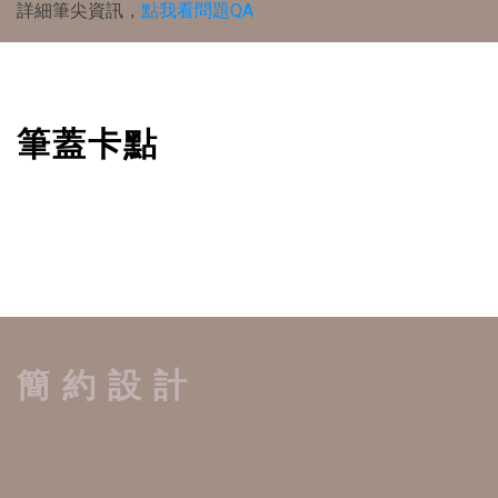
詳細筆尖資訊，
點我看問題QA
筆蓋卡點
簡 約 設 計