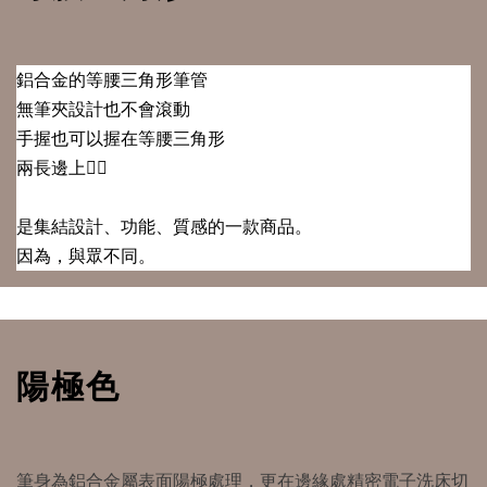
⠀⠀⠀⠀⠀⠀⠀⠀⠀
鋁合金的等腰三角形筆管
無筆夾設計也不會滾動
手握也可以握在等腰三角形
兩長邊上✍🏻
⠀⠀⠀⠀⠀⠀⠀⠀⠀⠀⠀⠀
是集結設計、功能、質感的一款商品。
因為，與眾不同。
陽極色
筆身為鋁合金屬表面陽極處理，更在邊緣處精密電子洗床切