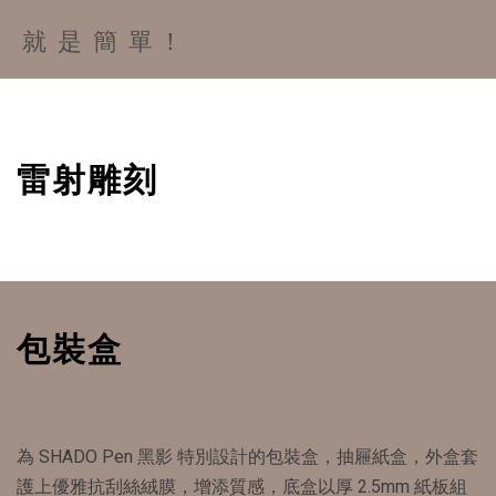
就 是 簡 單 ！
雷射雕刻
包裝盒
為 SHADO Pen 黑影 特別設計的包裝盒，抽屜紙盒，外盒套
護上優雅抗刮絲絨膜，增添質感，底盒以厚 2.5mm 紙板組