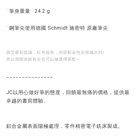
˙ 筆身重量: 24.2 g
˙ 鋼筆尖使用德國 Schmidt 施密特 原廠筆尖
因艾蜜莉提議，紅色很美，但搭配金色尖很滅火XD
所以我開放銀色尖也可以做選擇搭配~
_______________
JC以用心做好筆的態度，回饋最無痛的價格，提供最
卓越的書寫體驗。
鋁合金屬表面陽極處理，零件精密電子銑床製成。