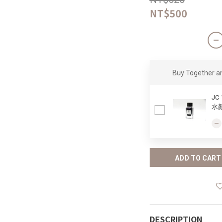
NT$500
Buy Together 
JC
水顏
ADD TO CART
DESCRIPTION