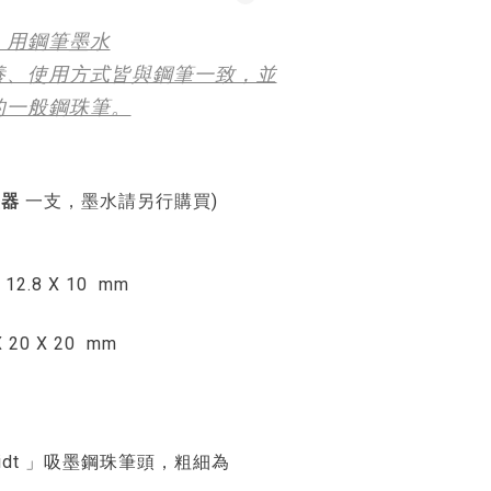
」用鋼筆墨水
養、使用方式皆與鋼筆一致，並
的一般鋼珠筆。
墨器
一支，墨水請另行購買
)
 12.8 X 10 mm
 20 X 20 mm
idt 」吸墨鋼珠筆頭，粗細為