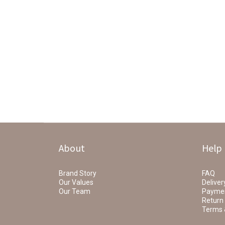
About
Help
Brand Story
FAQ
Our Values
Deliver
Our Team
Payme
Return 
Terms 