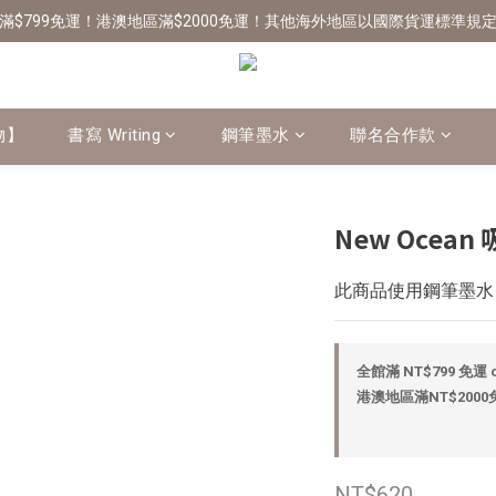
滿$799免運！港澳地區滿$2000免運！其他海外地區以國際貨運標準規
物】
書寫 Writing
鋼筆墨水
聯名合作款
New Ocean
此商品使用鋼筆墨水
全館滿 NT$799 免運 o
港澳地區滿NT$2000免運
NT$620