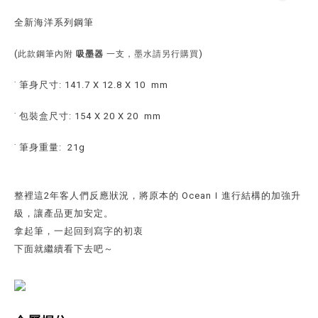
全新海洋系列鋼筆
(
)
此款鋼筆內附
吸墨器
一支，墨水請另行購買
˙ 筆身尺寸: 141.7 X 12.8 X 10 mm
˙ 包裝盒尺寸: 154 X 20 X 20 mm
˙ 筆身重量: 21g
整裡這2年客人們反應狀況，將原本的 OceanＩ進行結構的加強升
級，讓產品更加安定。
拿起筆，一起回到寫字的初衷
下面就繼續看下去吧～