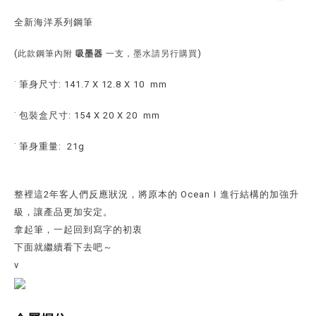
全新海洋系列鋼筆
(
)
此款鋼筆內附
吸墨器
一支，墨水請另行購買
˙ 筆身尺寸: 141.7 X 12.8 X 10 mm
˙ 包裝盒尺寸: 154 X 20 X 20 mm
˙ 筆身重量: 21g
整裡這2年客人們反應狀況，將原本的 OceanＩ進行結構的加強升
級，讓產品更加安定。
拿起筆，一起回到寫字的初衷
下面就繼續看下去吧～
v