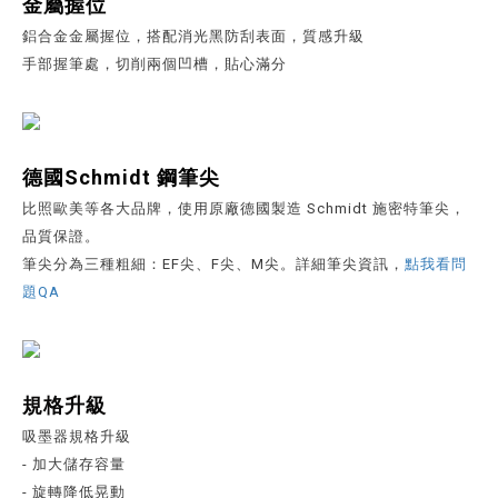
金屬握位
鋁合金金屬握位，搭配消光黑防刮表面，質感升級
手部握筆處，切削兩個凹槽，貼心滿分
德國Schmidt 鋼筆尖
比照歐美等各大品牌，使用原廠德國製造 Schmidt 施密特筆尖，
品質保證。
筆尖分為三種粗細：EF尖、F尖、M尖。詳細筆尖資訊，
點我看問
題QA
規格升級
吸墨器規格升級
- 加大儲存容量
- 旋轉降低晃動