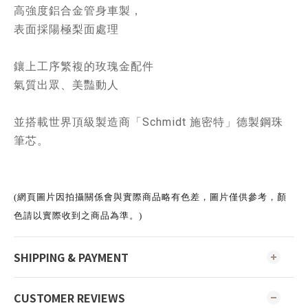
高強度鋁合金管身車製，
表面採陽極梨面處理
鑲上工序繁複的玫瑰金配件
氣質出眾、美豔動人
並搭載世界頂級製造商「Schmidt 施密特」德製鋼珠
筆芯。
(網頁圖片因拍攝關係會與實際商品略有色差，圖片僅供參考，顏
色請以實際收到之商品為準。)
SHIPPING & PAYMENT
CUSTOMER REVIEWS