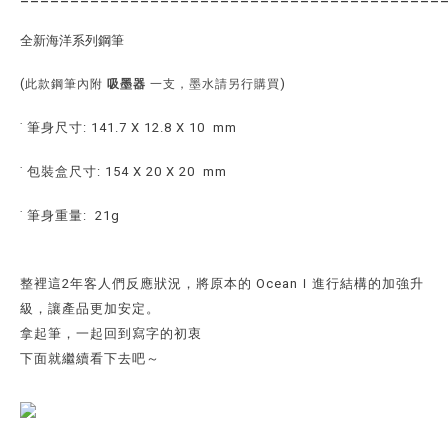
全新海洋系列鋼筆
(
)
此款鋼筆內附
吸墨器
一支，墨水請另行購買
˙ 筆身尺寸: 141.7 X 12.8 X 10 mm
˙ 包裝盒尺寸: 154 X 20 X 20 mm
˙ 筆身重量: 21g
整裡這2年客人們反應狀況，將原本的 OceanＩ進行結構的加強升
級，讓產品更加安定。
拿起筆，一起回到寫字的初衷
下面就繼續看下去吧～