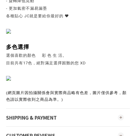
- 旋轉降低晃動
- 更加氣密不漏易漏墨
各種貼心 JC就是要給你最好的 ❤️
多色選擇
選個喜歡的顏色 彩 色 生 活。
目前共有17色，絕對滿足選擇困難的您 XD
(網頁圖片因拍攝關係會與實際商品略有色差，圖片僅供參考，顏
色請以實際收到之商品為準。)
SHIPPING & PAYMENT
CUSTOMER REVIEWS