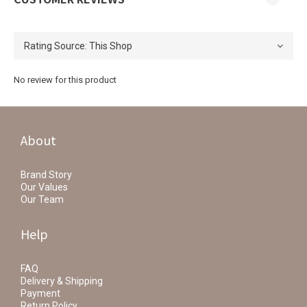
No review for this product
About
Brand Story
Our Values
Our Team
Help
FAQ
Delivery & Shipping
Payment
Return Policy