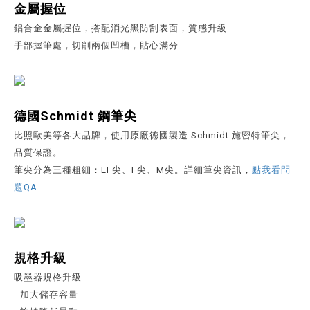
金屬握位
鋁合金金屬握位，搭配消光黑防刮表面，質感升級
手部握筆處，切削兩個凹槽，貼心滿分
德國Schmidt 鋼筆尖
比照歐美等各大品牌，使用原廠德國製造 Schmidt 施密特筆尖，
品質保證。
筆尖分為三種粗細：EF尖、F尖、M尖。詳細筆尖資訊，
點我看問
題QA
規格升級
吸墨器規格升級
- 加大儲存容量