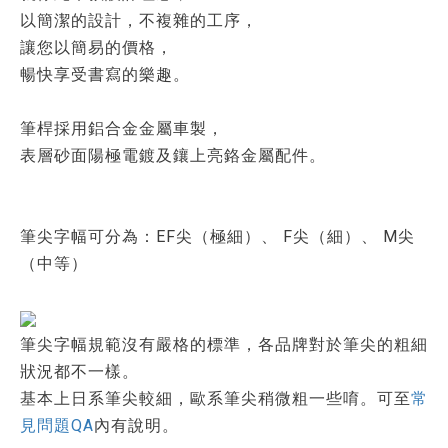
以簡潔的設計，不複雜的工序，
讓您以簡易的價格，
暢快享受書寫的樂趣。
筆桿採用鋁合金金屬車製，
表層砂面陽極電鍍及鑲上亮鉻金屬配件。
筆尖字幅可分為：EF尖（極細）、 F尖（細）、 M尖
（中等）
筆尖字幅規範沒有嚴格的標準，各品牌對於筆尖的粗細
狀況都不一樣。
基本上日系筆尖較細，歐系筆尖稍微粗一些唷。可至
常
見問題QA
內有說明。