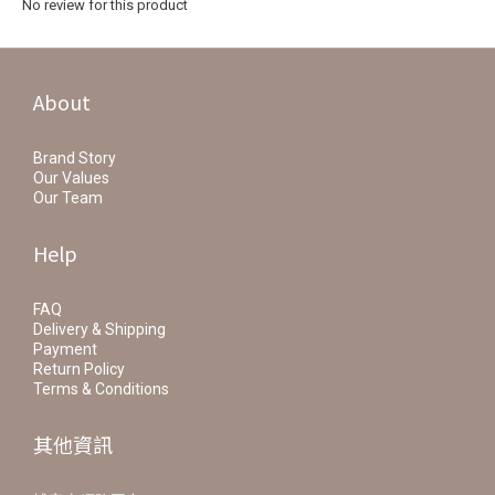
No review for this product
About
Brand Story
Our Values
Our Team
Help
FAQ
Delivery & Shipping
Payment
Return Policy
Terms & Conditions
其他資訊