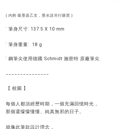
(
內附 吸墨器乙支，墨水請另行購買
)
˙ 筆身尺寸: 137.5 X 10 mm
˙ 筆身重量: 18 g
˙ 鋼筆尖使用德國 Schmidt 施密特 原廠筆尖
_______________
【 校園 】
每個人都須經歷時期，一個充滿回憶時光，
那個還懞懞懂懂、純真無邪的日子。
就像此筆款設計理念，