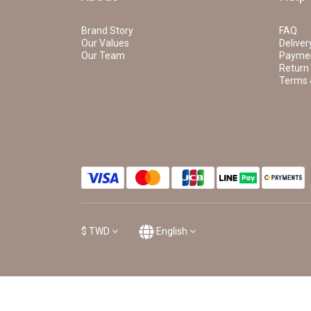
Brand Story
FAQ
Our Values
Deliver
Our Team
Payme
Return 
Terms 
$
TWD
English