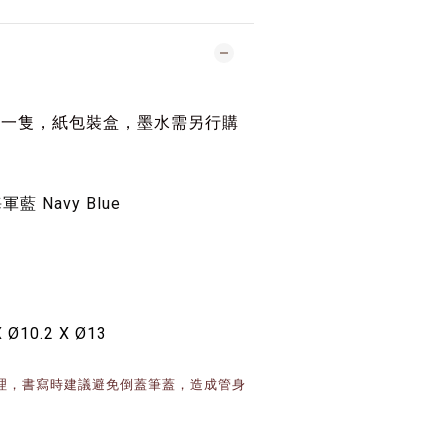
器一隻，紙包裝盒，墨水需另行購
軍藍 Navy Blue
X
Ø10.2 X
Ø13
理，書寫時建議避免倒蓋筆蓋，造成管身