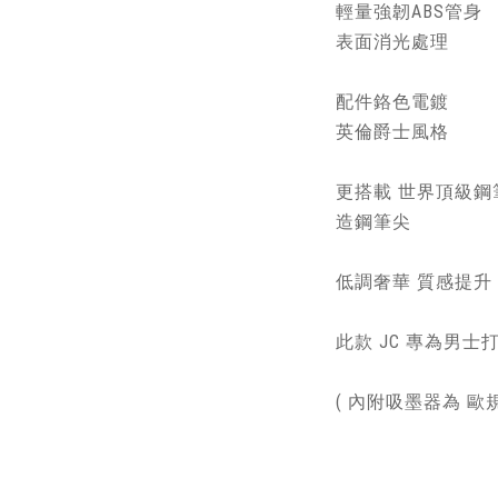
輕量強韌ABS管身
表面消光處理
配件鉻色電鍍
英倫爵士風格
更搭載 世界頂級鋼筆
造鋼筆尖
低調奢華 質感提升
此款 JC 專為男士
( 內附吸墨器為 歐