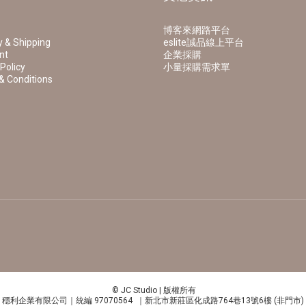
博客來網路平台
y & Shipping
eslite誠品線上平台
nt
企業採購
Policy
小量採購需求單
& Conditions
© JC Studio | 版權所有
穩利企業有限公司｜統編 97070564 ｜新北市新莊區化成路764巷13號6樓 (非門市)