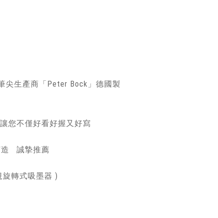
尖生產商「Peter Bock」德國製
 讓您不僅好看好握又好寫
打造 誠摯推薦
規旋轉式吸墨器 )