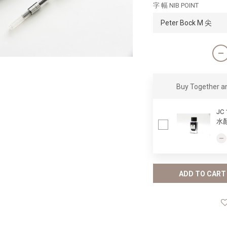
字 幅 NIB POINT
Buy Together 
JC
水顏
ADD TO CART