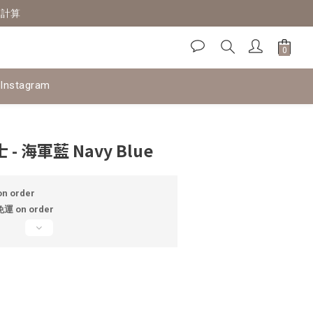
定計算
Instagram
BUY NOW
 - 海軍藍 Navy Blue
n order
 on order