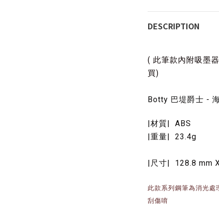
DESCRIPTION
( 此筆款內附吸墨
買)
Botty 巴堤爵士 - 海
|材質| ABS
|重量| 23.4g
|尺寸| 128.8 mm 
此款系列鋼筆為消光處
刮傷唷